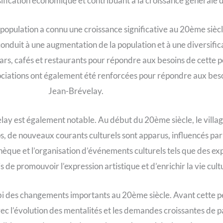
fication économique et contribuant à la croissance générale d
 population a connu une croissance significative au 20ème siècle
onduit à une augmentation de la population et à une diversificat
s, cafés et restaurants pour répondre aux besoins de cette po
s associations ont également été renforcées pour répondre aux b
Jean-Brévelay.
elay est également notable. Au début du 20ème siècle, le vill
ps, de nouveaux courants culturels sont apparus, influencés par 
othèque et l’organisation d’événements culturels tels que des exp
s de promouvoir l’expression artistique et d’enrichir la vie cultu
bi des changements importants au 20ème siècle. Avant cette pér
ec l’évolution des mentalités et les demandes croissantes de p