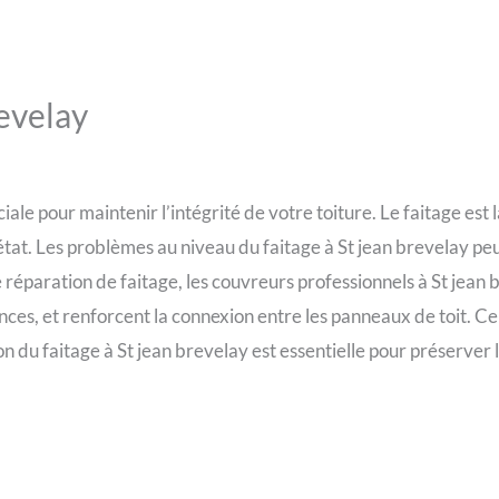
revelay
ale pour maintenir l’intégrité de votre toiture. Le faitage est la
bon état. Les problèmes au niveau du faitage à St jean brevelay p
réparation de faitage, les couvreurs professionnels à St jean 
nces, et renforcent la connexion entre les panneaux de toit. Cel
n du faitage à St jean brevelay est essentielle pour préserver l