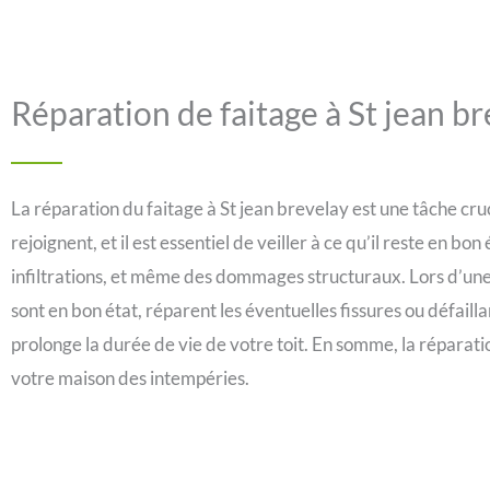
Réparation de faitage à St jean b
La réparation du faitage à St jean brevelay est une tâche cruci
rejoignent, et il est essentiel de veiller à ce qu’il reste en 
infiltrations, et même des dommages structuraux. Lors d’une 
sont en bon état, réparent les éventuelles fissures ou défailla
prolonge la durée de vie de votre toit. En somme, la réparatio
votre maison des intempéries.