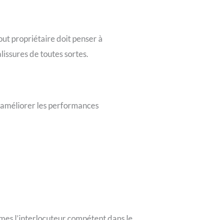
tout propriétaire doit penser à
lissures de toutes sortes.
à améliorer les performances
mes l’interlocuteur compétent dans le