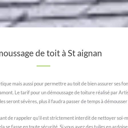
oussage de toit à St aignan
tique mais aussi pour permettre au toit de bien assurer ses fon
 en amont. Le tarif pour un démoussage de toiture réalisé par Art
ales seront sévères, plus il faudra passer de temps à démousser e
tant de rappeler qu’il est strictement interdit de nettoyer soi
la se fasse en toute sécurité. Si vous avez des tuiles en ardois