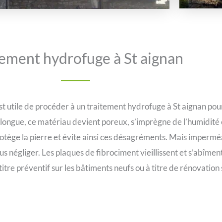
tement hydrofuge à St aignan
est utile de procéder à un traitement hydrofuge à St aignan po
a longue, ce matériau devient poreux, s’imprègne de l’humidité 
rotège la pierre et évite ainsi ces désagréments. Mais imperméa
s négliger. Les plaques de fibrociment vieillissent et s’abîment 
itre préventif sur les bâtiments neufs ou à titre de rénovation 