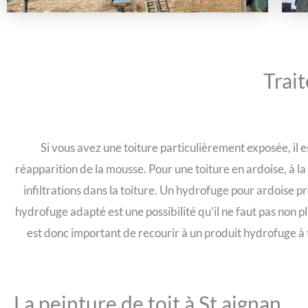
Trai
Si vous avez une toiture particulièrement exposée, il 
réapparition de la mousse. Pour une toiture en ardoise, à l
infiltrations dans la toiture. Un hydrofuge pour ardoise p
hydrofuge adapté est une possibilité qu’il ne faut pas non plu
est donc important de recourir à un produit hydrofuge à t
La peinture de toit à St aignan